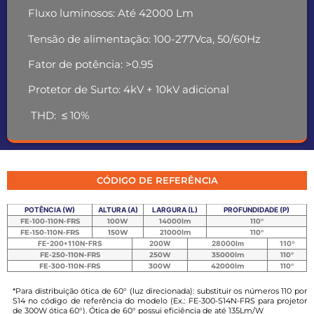
Fluxo luminosos: A
té 42000 Lm
Tensão de alimentação: 100-277Vca, 50/60Hz
Fator de potência: >0.95
Protetor de Surto:
4kV + 10kV adicional
THD: ≤ 10%
CÓDIGO DE REFERÊNCIA
POTÊNCIA (W)
ALTURA (A)
LARGURA (L)
PROFUNDIDADE (P)
FE-100-110N-FRS
100W
14000lm
110°
FE-150-110N-FRS
150W
21000lm
110°
FE-200*110N-FRS
200W
28000lm
110º
FE-250-110N-FRS
250W
35000lm
110°
FE-300-110N-FRS
300W
42000lm
110°
*Para distribuição ótica de 60° (luz direcionada): substituir os números 110 por
S14 no código de referência do modelo
(Ex.: FE-300-
S14N
-FRS para projetor
de 300W ótica 60°). Ótica de 60° possui eficiência de até 135Lm/W