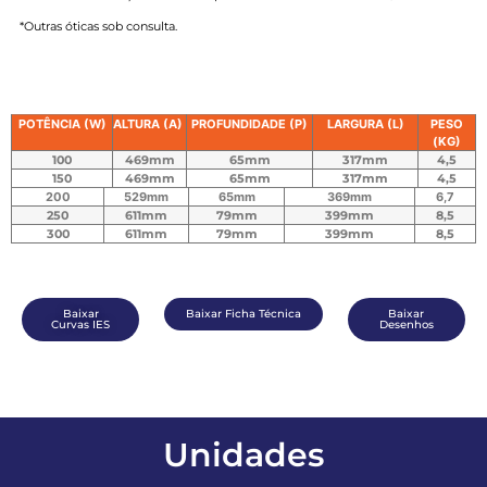
*Outras óticas sob consulta.
POTÊNCIA (W)
ALTURA (A)
PROFUNDIDADE (P)
LARGURA (L)
PESO
(KG)
100
469mm
65mm
317mm
4,5
150
469mm
65mm
317mm
4,5
200
529mm
65mm
369mm
6,7
250
611mm
79mm
399mm
8,5
300
611mm
79mm
399mm
8,5
Baixar
Baixar Ficha Técnica
Baixar
Curvas IES
Desenhos
Unidades