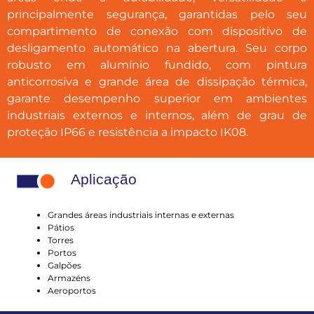
principalmente segurança, garantidas pelo seu
compartimento de conexão com dispositivo de
desligamento automático na abertura. Seu corpo
robusto em alumínio fundido, com pintura
anticorrosiva e grande área de dissipação térmica,
garante desempenho superior em ambientes
industriais externos e internos, além de grau de
proteção IP66 e resistência a impacto IK08.
Aplicação
Grandes áreas industriais internas e externas
Pátios
Torres
Portos
Galpões
Armazéns
Aeroportos