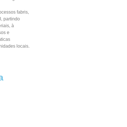
ocessos fabris,
, partindo
iais, à
sos e
ticas
nidades locais.
a