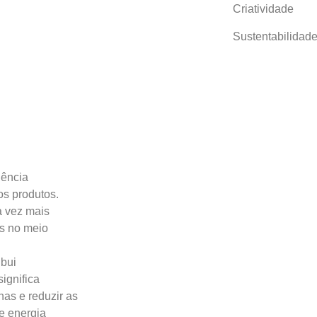
Criatividade
Sustentabilidad
iência
os produtos.
a vez mais
os no meio
ibui
ignifica
nas e reduzir as
e energia