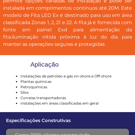
permite opções variadas de instalação e pode ser
instalada em comprimentos contínuos até 20M. Este
modelo de Fita LED Ex é destinado para uso em área
classificada Zonas 1, 2, 21 e 22. A fita já é fornecida com
fonte em painel Exd para alimentação da
fita.iluminação nítida próxima à luz do dia para
manter as operações seguras e protegidas .
Aplicação
Instalações de petróleo e gás on-shore e Off-shore
Plantas químicas
Petroquímicas
Silos
Correias transportadoras
Instalações em áreas classificadas em geral
Especificações Construtivas
Corpo: 100% silicone encapsulado