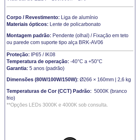
Corpo / Revestimento:
Liga de alumínio
Materiais ópticos:
Lente de policarbonato
Montagem padrão:
Pendente (olhal) / Fixação em teto
ou parede com suporte tipo alça BRK-AV06
Proteção:
IP65 / IK08
Temperatura de operação:
-40°C a +50°C
Garantia:
5 anos (padrão)
Dimensões (80W/100W/150W):
Ø266 × 160mm | 2,6 kg
Temperaturas de Cor (CCT) Padrão:
5000K (branco
frio)
**Opções LEDs 30
00K e 4000K sob consulta.