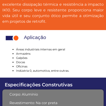
excelente dissipação térmica e resistência a impacto
IK10. Seu corpo leve e resistente proporciona maior
vida útil e seu conjunto ótico permite a otimização
em projetos de retrofit.
Aplicação
Áreas industriais internas em geral
Armazéns
Galpões
Docas
Oficinas
Indústria 0, automotiva, entre outras.
Especificações Construtivas
Corpo:
Alumínio
Revestimento:
Na cor preta