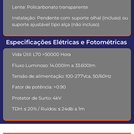
Lente: P
olicarbonato transparente
Instalação: P
endente com suporte olhal (incluso) ou
suporte ajustável tipo alça (não incluso)
Especificações Elétricas e Fotométricas
Vida Útil:
L70 >50000 Hora
Fluxo Luminoso:
14.000lm a 33.600lm
Tensão de alimentação: 100-277Vca, 50/60Hz
Fator de potência:
>0.90
Protetor de Surto:
4kV
TDH:
≤ 20% / Ruídos: ≤ 24db
a 1m