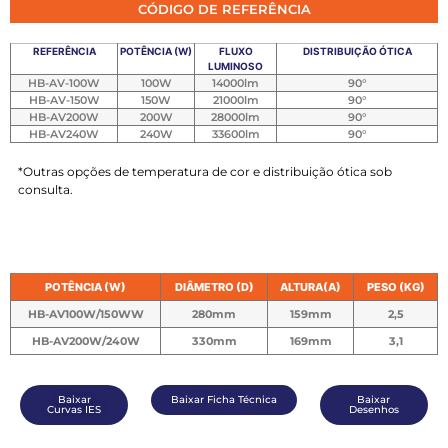
CÓDIGO DE REFERÊNCIA
REFERÊNCIA
POTÊNCIA (W)
FLUXO
DISTRIBUIÇÃO ÓTICA
LUMINOSO
HB-AV-100W
100W
14000lm
90°
HB-AV-150W
150W
21000lm
90°
HB-AV200W
200W
28000lm
90°
HB-AV240W
240W
33600lm
90°
*Outras opções de temperatura de cor e distribuição ótica sob
consulta.
POTÊNCIA (W)
DIÂMETRO (D)
ALTURA(A)
PESO (KG)
HB-AV100W/150WW
280mm
159mm
2,5
HB-AV200W/240W
330mm
169mm
3,1
Baixar
Baixar Ficha Técnica
Baixar
Curvas IES
Desenhos