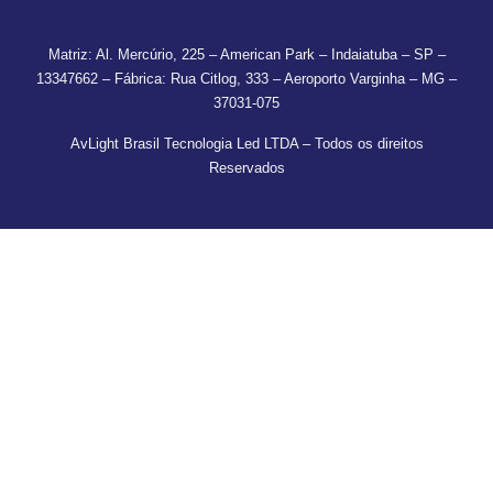
Matriz: Al. Mercúrio, 225 – American Park – Indaiatuba – SP –
13347662 – Fábrica: Rua Citlog, 333 – Aeroporto Varginha – MG –
37031-075
AvLight Brasil Tecnologia Led LTDA – Todos os direitos
Reservados